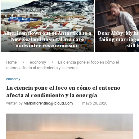
American flown out of Antartica to a
Dear Abby: My hu
New Zealand hospital in a rare
failing marriage 
midwinter rescue mission
still
Home
economy
La ciencia pone el foco en cómo el
entorno afecta al rendimiento y la energía
economy
La ciencia pone el foco en cómo el entorno
afecta al rendimiento y la energía
written by
Markoflorentino@icloud.com
mayo 20, 2026