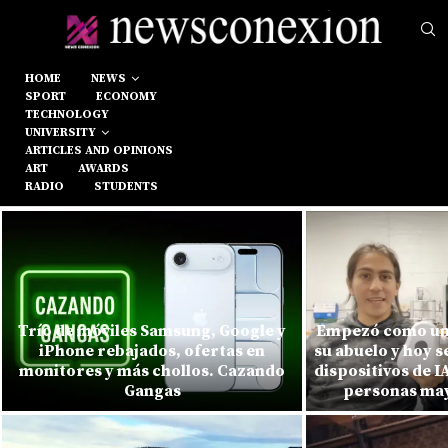
HOME
NEWS
SPORT
ECONOMY
TECHNOLOGY
UNIVERSITY
ARTICLES AND OPINIONS
ART
AWARDS
RADIO
STUDENTS
Trío de móviles Samsung, Google y
Empezó como un
iPhone rebajados, ofertas en
su abuelo y hoy s
monitores y más chollos. Cazando
dispositivos de 
Gangas
personas mayo