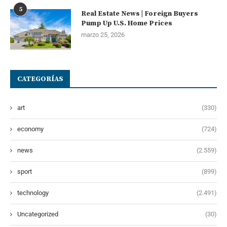
5
Real Estate News | Foreign Buyers
Pump Up U.S. Home Prices
marzo 25, 2026
CATEGORÍAS
art
(330)
economy
(724)
news
(2.559)
sport
(899)
technology
(2.491)
Uncategorized
(30)