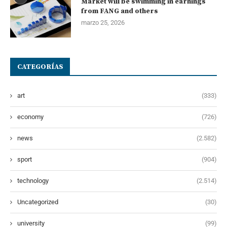
Market will be swimming in earnings
from FANG and others
marzo 25, 2026
CATEGORÍAS
art
(333)
economy
(726)
news
(2.582)
sport
(904)
technology
(2.514)
Uncategorized
(30)
university
(99)