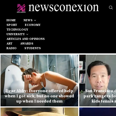
HOME
NEWS
SPORT
ECONOMY
TECHNOLOGY
UNIVERSITY
ARTICLES AND OPINIONS
ART
AWARDS
RADIO
STUDENTS
Dear Abby: Everyone offered help
San Francisco 
when I got sick, but no one showed
park rangers fo
up when I needed them
kids tennis 