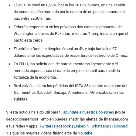
El IBEX 35 cayó un 0,29%, hasta los 18.052 puntos, en una sesión
de consolidación marcada por la espera de un posible acuerdo de
paz entre EEUU e Irán.
Teherán responderá en los próximos dos días a la propuesta de
Washington a través de Pakistán, mientras Trump insiste en que el
pacto está cerca.
El petróleo Brent se desplomó casi un 4% y bajó hacia los 97
dólares ante las expectativas de reapertura del estrecho de Ormuz.
En EEUU, las solicitudes de paro aumentaron ligeramente y el
mercado espera ahora el dato de empleo de abril para medir la
fortaleza de la economía.
Rovi volvió a liderar las pérdidas del IBEX 35 con otro desplome del
6%, mientras Sabadell, Unicaja, Amadeus e IAG encabezaron las
subidas.
Si esta noticia ha sido útil para ti,
apúntate a nuestros boletines
¡No te
decepcionaremos! También puedes añadir las alertas de
finanzas.com
a tus redes y apps:
Twitter
|
Facebook
|
LinkedIn
|
Whatsapp
|
Flipboard
.
Y sigue los mejores videos financieros de
Youtube
.