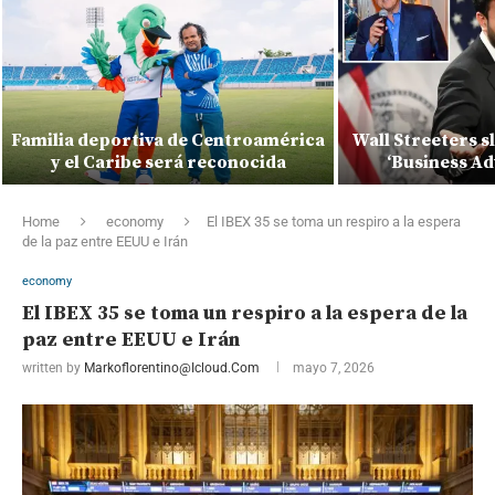
Familia deportiva de Centroamérica
Wall Streeters 
y el Caribe será reconocida
‘Business Ad
Home
economy
El IBEX 35 se toma un respiro a la espera
de la paz entre EEUU e Irán
economy
El IBEX 35 se toma un respiro a la espera de la
paz entre EEUU e Irán
written by
Markoflorentino@icloud.com
mayo 7, 2026