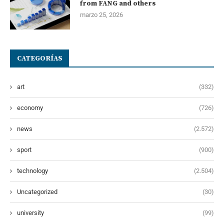
from FANG and others
marzo 25, 2026
CATEGORÍAS
art
(332)
economy
(726)
news
(2.572)
sport
(900)
technology
(2.504)
Uncategorized
(30)
university
(99)