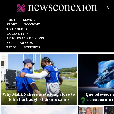
HOME
NEWS
SPORT
ECONOMY
TECHNOLOGY
UNIVERSITY
ARTICLES AND OPINIONS
ART
AWARDS
RADIO
STUDENTS
Why Malik Nabers is sticking close to
¿Qué televisor
John Harbaugh at Giants camp
euros me 