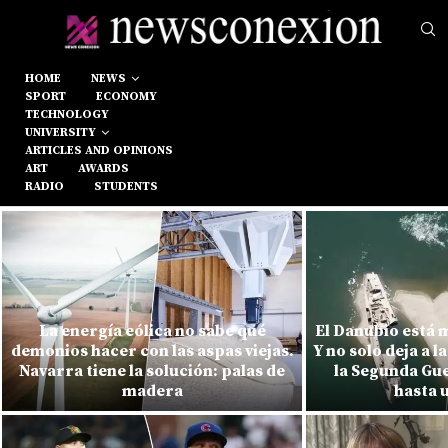
HOME
NEWS
SPORT
ECONOMY
TECHNOLOGY
UNIVERSITY
ARTICLES AND OPINIONS
ART
AWARDS
RADIO
STUDENTS
La energía eólica no sabe qué
El Danubio está 
demonios hacer con las aspas viejas.
Y no solo deja a l
Navarra tiene la solución: palas de
la Segunda Gue
madera
hasta 