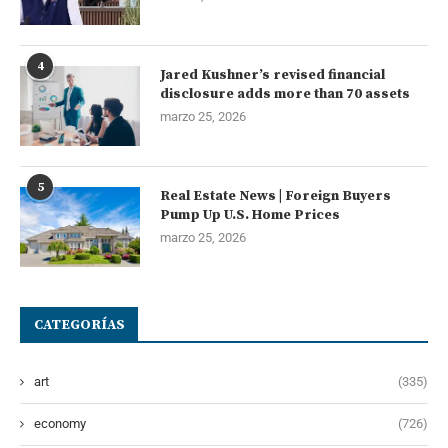
4
Jared Kushner’s revised financial
disclosure adds more than 70 assets
marzo 25, 2026
5
Real Estate News | Foreign Buyers
Pump Up U.S. Home Prices
marzo 25, 2026
CATEGORÍAS
art
(335)
economy
(726)