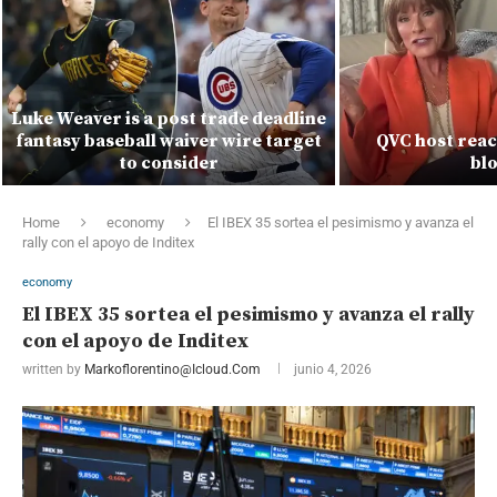
Luke Weaver is a post trade deadline
fantasy baseball waiver wire target
QVC host react
to consider
bl
Home
economy
El IBEX 35 sortea el pesimismo y avanza el
rally con el apoyo de Inditex
economy
El IBEX 35 sortea el pesimismo y avanza el rally
con el apoyo de Inditex
written by
Markoflorentino@icloud.com
junio 4, 2026