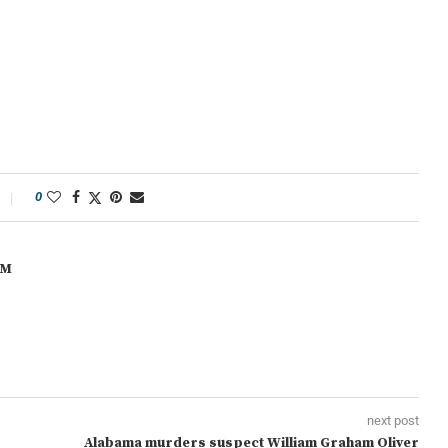
0
OM
next post
Alabama murders suspect William Graham Oliver