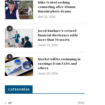
3
Mike Vrabel seeking
counseling after Dianna
Russini photo drama
abril 23, 2026
4
Jared Kushner’s revised
financial disclosure adds
more than 70 assets
marzo 25, 2026
5
Market will be swimming in
earnings from FANG and
others
marzo 25, 2026
CATEGORÍAS
art
(334)