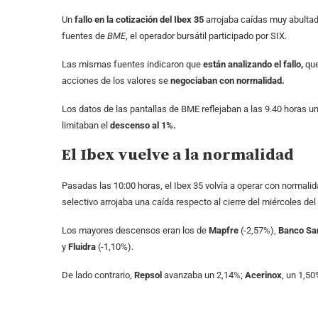
Un
fallo en la cotización del Ibex 35
arrojaba caídas muy abultada
fuentes de
BME
, el operador bursátil participado por SIX.
Las mismas fuentes indicaron que
están analizando el fallo,
que
acciones de los valores se
negociaban con normalidad.
Los datos de las pantallas de BME reflejaban a las 9.40 horas u
limitaban el
descenso al 1%.
El Ibex vuelve a la normalidad
Pasadas las 10:00 horas, el Ibex 35 volvía a operar con normalid
selectivo arrojaba una caída respecto al cierre del miércoles del
Los mayores descensos eran los de
Mapfre
(-2,57%),
Banco Sa
y
Fluidra
(-1,10%).
De lado contrario,
Repsol
avanzaba un 2,14%;
Acerinox
, un 1,5