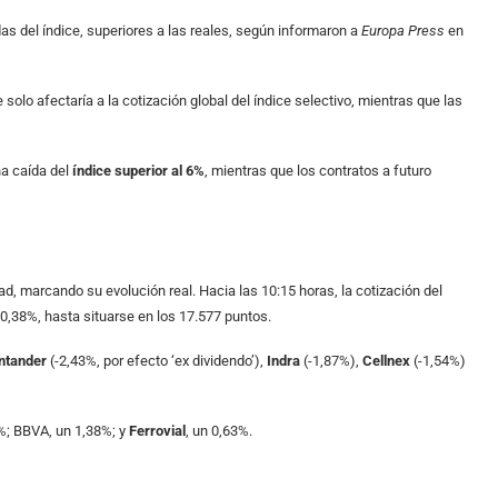
s del índice, superiores a las reales, según informaron a
Europa Press
en
 solo afectaría a la cotización global del índice selectivo, mientras que las
na caída del
índice superior al 6%
, mientras que los contratos a futuro
ad, marcando su evolución real. Hacia las 10:15 horas, la cotización del
 0,38%, hasta situarse en los 17.577 puntos.
ntander
(-2,43%, por efecto ‘ex dividendo’),
Indra
(-1,87%),
Cellnex
(-1,54%)
0%; BBVA, un 1,38%; y
Ferrovial
, un 0,63%.