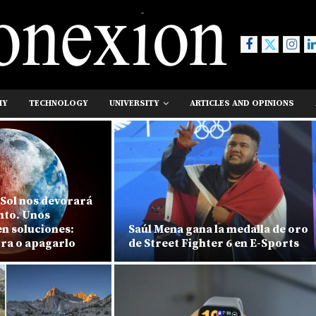
MY
TECHNOLOGY
UNIVERSITY
ARTICLES AND OPINIONS
 Sol nos devorará
nto. Unos
en soluciones:
Saúl Mena gana la medalla de oro
rra o apagarlo
de Street Fighter 6 en E-Sports