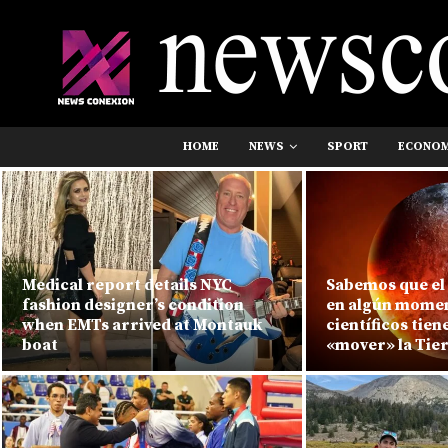
HOME
NEWS
SPORT
ECONO
Medical report details NYC
Sabemos que el
fashion designer’s condition
en algún mome
when EMTs arrived at Montauk
científicos tien
boat
«mover» la Tie