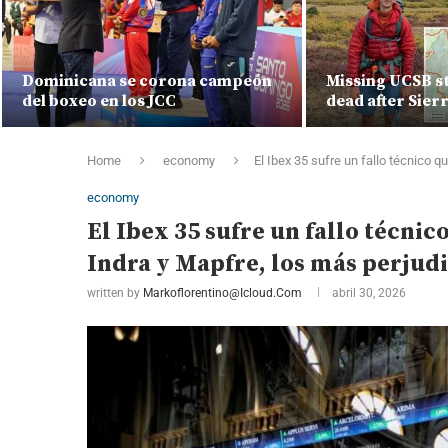
Dominicana se corona campeón
Missing UCSB s
del boxeo en los JCC
dead after Sier
Home
economy
El Ibex 35 sufre un fallo técnico 
economy
El Ibex 35 sufre un fallo técnic
Indra y Mapfre, los más perjud
written by
Markoflorentino@icloud.com
abril 30, 2026