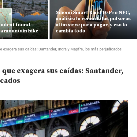
Xiaomi Smart Band 10 Pro NFC,
análisis: la reina de las pulseras
tudent found
al fin sirve para pagar, y eso lo
ra mountain hike
cambia todo
que exagera sus caídas: Santander, Indra y Mapfre, los más perjudicados
o que exagera sus caídas: Santander,
icados