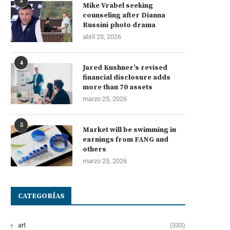
3
Mike Vrabel seeking
counseling after Dianna
Russini photo drama
abril 23, 2026
4
Jared Kushner’s revised
financial disclosure adds
more than 70 assets
marzo 25, 2026
5
Market will be swimming in
earnings from FANG and
others
marzo 25, 2026
CATEGORÍAS
art
(333)