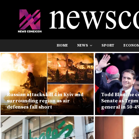
HOME
NEWS
SPORT
ECONO
Russian attacks kill 4 in Kyiv and
Todd Blanche c
surrounding region as air
Senate as Trum
defenses fall short
general in 50-4