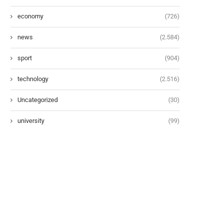
economy
(726)
news
(2.584)
sport
(904)
technology
(2.516)
Uncategorized
(30)
university
(99)