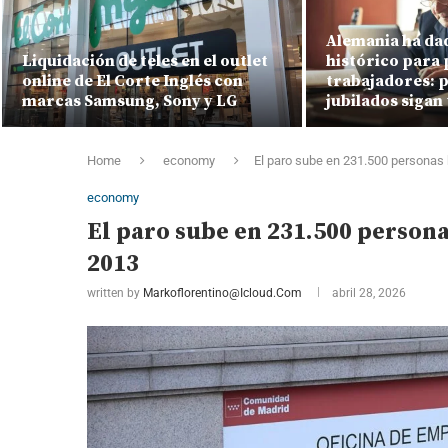
Alemania ha da
Liquidación de teles en el outlet
histórico para p
online de El Corte Inglés con
trabajadores: p
marcas Samsung, Sony y LG
jubilados sigan
Home
economy
El paro sube en 231.500 personas 
economy
El paro sube en 231.500 persona
2013
written by
Markoflorentino@icloud.com
abril 28, 2026