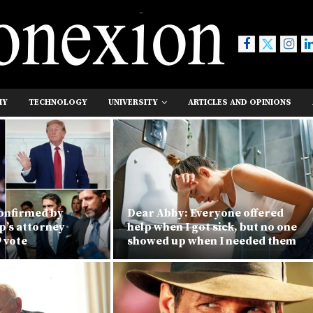
MY
TECHNOLOGY
UNIVERSITY
ARTICLES AND OPINIONS
onfirmed by
Dear Abby: Everyone offered
p’s attorney
help when I got sick, but no one
9 vote
showed up when I needed them