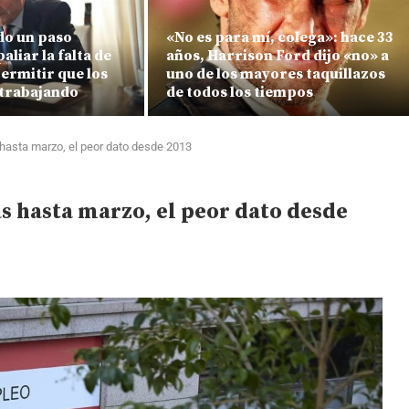
do un paso
«No es para mí, colega»: hace 33
aliar la falta de
años, Harrison Ford dijo «no» a
ermitir que los
uno de los mayores taquillazos
 trabajando
de todos los tiempos
hasta marzo, el peor dato desde 2013
s hasta marzo, el peor dato desde