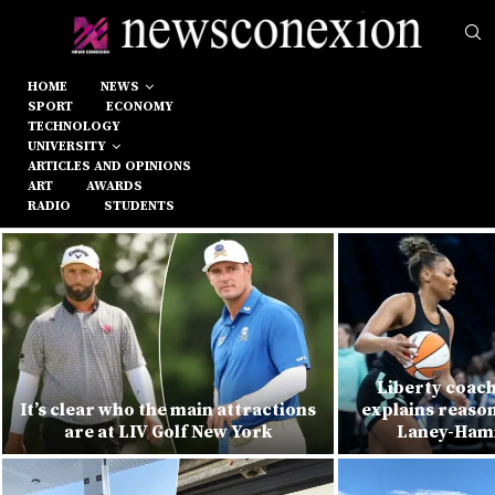
HOME
NEWS
SPORT
ECONOMY
TECHNOLOGY
UNIVERSITY
ARTICLES AND OPINIONS
ART
AWARDS
RADIO
STUDENTS
Liberty coac
It’s clear who the main attractions
explains reason
are at LIV Golf New York
Laney-Hami