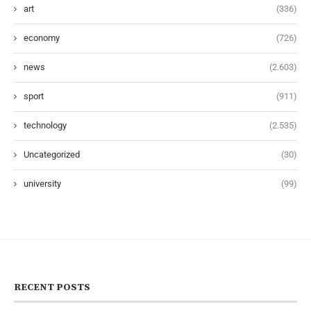
art
(336)
economy
(726)
news
(2.603)
sport
(911)
technology
(2.535)
Uncategorized
(30)
university
(99)
RECENT POSTS