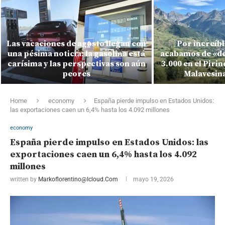
Las vacaciones de agosto llegan con
Por increíbl
una pésima noticia: la gasolina está
acabamos de «de
carísima y las perspectivas son aún
3.000 en el Pirin
peores
Malavesina
Home
economy
España pierde impulso en Estados Unidos:
las exportaciones caen un 6,4% hasta los 4.092 millones
economy
España pierde impulso en Estados Unidos: las
exportaciones caen un 6,4% hasta los 4.092
millones
written by
Markoflorentino@icloud.com
mayo 19, 2026