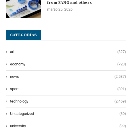
from FANG and others
marzo 25, 2026
CATEGORÍAS
art
(327)
economy
(723)
news
(2.537)
sport
(891)
technology
(2.469)
Uncategorized
(30)
university
(99)