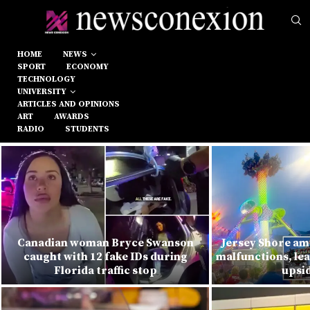
HOME
NEWS
SPORT
ECONOMY
TECHNOLOGY
UNIVERSITY
ARTICLES AND OPINIONS
ART
AWARDS
RADIO
STUDENTS
Canadian woman Bryce Swanson
Jersey Shore am
caught with 12 fake IDs during
malfunctions, lea
Florida traffic stop
upsi