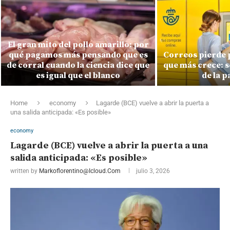
El gran mito del pollo amarillo: por
qué pagamos más pensando que es
Correos pierde 
de corral cuando la ciencia dice que
que más crece: s
es igual que el blanco
de la 
Home
economy
Lagarde (BCE) vuelve a abrir la puerta a
una salida anticipada: «Es posible»
economy
Lagarde (BCE) vuelve a abrir la puerta a una
salida anticipada: «Es posible»
written by
Markoflorentino@icloud.com
julio 3, 2026