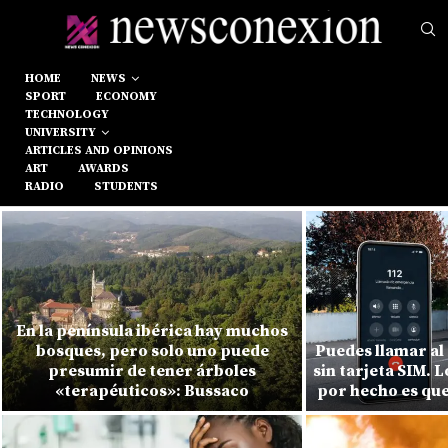
HOME
NEWS
SPORT
ECONOMY
TECHNOLOGY
UNIVERSITY
ARTICLES AND OPINIONS
ART
AWARDS
RADIO
STUDENTS
En la península ibérica hay muchos
bosques, pero solo uno puede
Puedes llamar al
presumir de tener árboles
sin tarjeta SIM. 
«terapéuticos»: Bussaco
por hecho es que