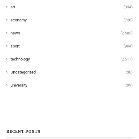
art
(334)
economy
(726)
news
(2.585)
sport
(904)
technology
(2.517)
Uncategorized
(30)
university
(99)
RECENT POSTS