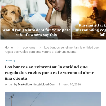
Russian attacks
Would you go into debt for your pet?
surrounding regi
76% of owners say this
fal
Home
economy
Los bancos se reinventan: la entidad que
regala dos vuelos para este verano al abrir una cuenta
economy
Los bancos se reinventan: la entidad que
regala dos vuelos para este verano al abrir
una cuenta
written by
Markoflorentino@icloud.com
junio 10, 2026