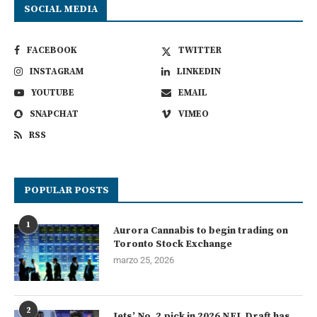
SOCIAL MEDIA
FACEBOOK
TWITTER
INSTAGRAM
LINKEDIN
YOUTUBE
EMAIL
SNAPCHAT
VIMEO
RSS
POPULAR POSTS
1
Aurora Cannabis to begin trading on
Toronto Stock Exchange
marzo 25, 2026
2
Jets’ No. 2 pick in 2026 NFL Draft has