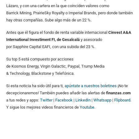
Lázaro, y con una cartera en la que coinciden valores como
Barrick Mining, PrairieSky Royalty o Imperial Brands, pero donde también
hay otras compañías. Sube algo más de un 22 %.
Antes que él figura el fondo de renta variable internacional
Cinvest A&A
International Investiment FI, de Gesalcalá
y asesorado
por Sapphire Capital EAFI, con una subida del 23 %.
Su top 5 está compuesto por acciones
de Kosmos Energy, Virgin Galactic, Paypal, Trump Media
& Technology, Blackstone y Telefónica.
Si esta noticia ha sido útil para ti,
apúntate a nuestros boletines
¡No te
decepcionaremos! También puedes añadir las alertas de
finanzas.com
a tus redes y apps:
Twitter
|
Facebook
|
LinkedIn
|
Whatsapp
|
Flipboard
.
Y sigue los mejores videos financieros de
Youtube
.