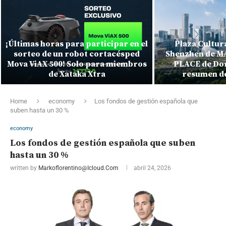
¡Últimas horas para participar en el
Plaza Cultura
sorteo de un robot cortacésped
Shenzhen de MA
Mova ViAX 500! Solo para miembros
PLACE de Dor
de Xataka Xtra
resumen de
Home
economy
Los fondos de gestión española que
suben hasta un 30 %
economy
Los fondos de gestión española que suben
hasta un 30 %
written by
Markoflorentino@icloud.com
abril 24, 2026