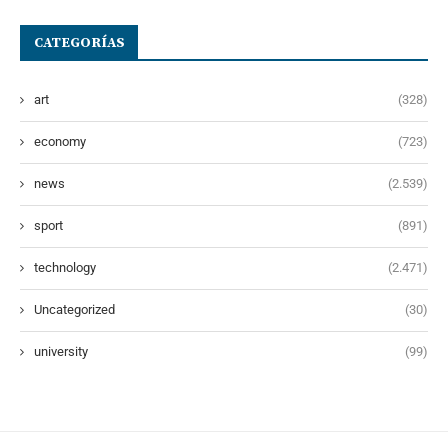
CATEGORÍAS
art
(328)
economy
(723)
news
(2.539)
sport
(891)
technology
(2.471)
Uncategorized
(30)
university
(99)