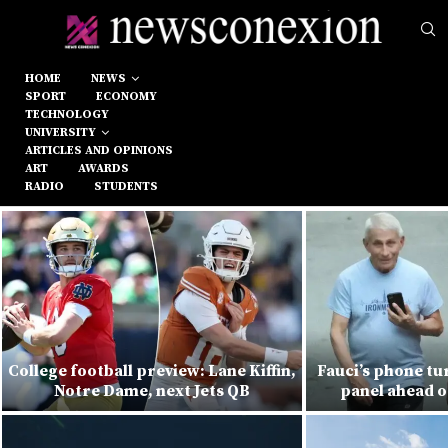
HOME
NEWS
SPORT
ECONOMY
TECHNOLOGY
UNIVERSITY
ARTICLES AND OPINIONS
ART
AWARDS
RADIO
STUDENTS
College football preview: Lane Kiffin,
Fauci’s phone tu
Notre Dame, next Jets QB
panel ahead o