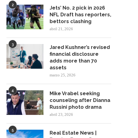
2
Jets’ No. 2 pick in 2026
NFL Draft has reporters,
bettors clashing
abril 21, 2026
3
Jared Kushner’s revised
financial disclosure
adds more than 70
assets
marzo 25, 2026
4
Mike Vrabel seeking
counseling after Dianna
Russini photo drama
abril 23, 2026
5
Real Estate News |