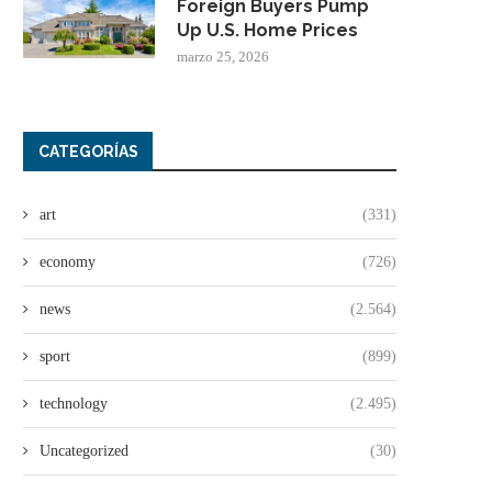
Foreign Buyers Pump
Up U.S. Home Prices
marzo 25, 2026
CATEGORÍAS
art
(331)
economy
(726)
news
(2.564)
sport
(899)
technology
(2.495)
Uncategorized
(30)