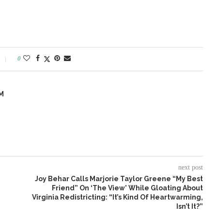
0
M
next post
Joy Behar Calls Marjorie Taylor Greene “My Best
Friend” On ‘The View’ While Gloating About
Virginia Redistricting: “It’s Kind Of Heartwarming,
Isn’t It?”