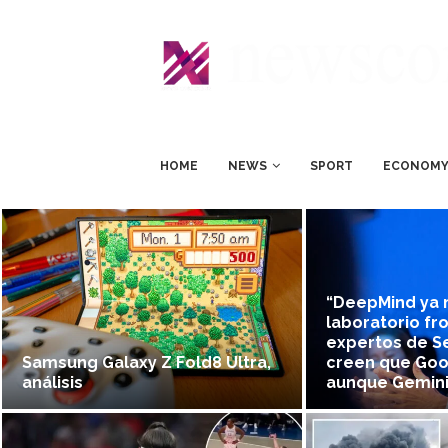
HOME
NEWS
SPORT
ECONOM
“DeepMind ya 
laboratorio fro
expertos de S
Samsung Galaxy Z Fold8 Ultra,
creen que Goog
análisis
aunque Gemini