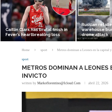
Russian retaile
Caitlin Clark has brutal finish in
warehouse bur
Fever’s heartbreaking loss
drone attack
Home
sport
Metros dominan a Leones en la capital y
sport
METROS DOMINAN A LEONES E
INVICTO
written by
Markoflorentino@icloud.com
abril 22, 2026