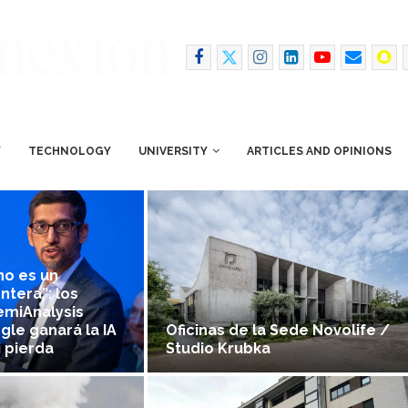
Y
TECHNOLOGY
UNIVERSITY
ARTICLES AND OPINIONS
no es un
ntera”: los
emiAnalysis
le ganará la IA
Oficinas de la Sede Novolife /
 pierda
Studio Krubka