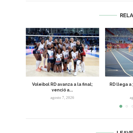
REL
Voleibol RD avanza a la final;
RD llega a
venció a...
agosto 7, 2026
a
LEAV