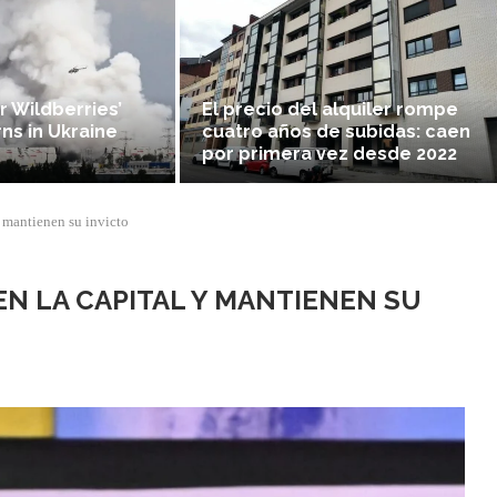
r Wildberries’
El precio del alquiler rompe
ns in Ukraine
cuatro años de subidas: caen
por primera vez desde 2022
 mantienen su invicto
N LA CAPITAL Y MANTIENEN SU