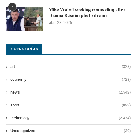
5
Mike Vrabel seeking counseling after
Dianna Russini photo drama
abril 23, 2026
CATEGORÍAS
art
(328)
economy
(723)
news
(2.542)
sport
(893)
technology
(2.474)
Uncategorized
(30)