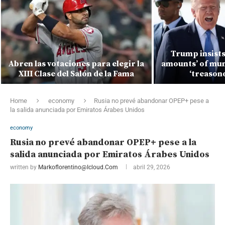
Trump insists
Abren las votaciones para elegir la
amounts’ of muni
XIII Clase del Salón de la Fama
‘treason
Home
economy
Rusia no prevé abandonar OPEP+ pese a
la salida anunciada por Emiratos Árabes Unidos
economy
Rusia no prevé abandonar OPEP+ pese a la
salida anunciada por Emiratos Árabes Unidos
written by
Markoflorentino@icloud.com
abril 29, 2026