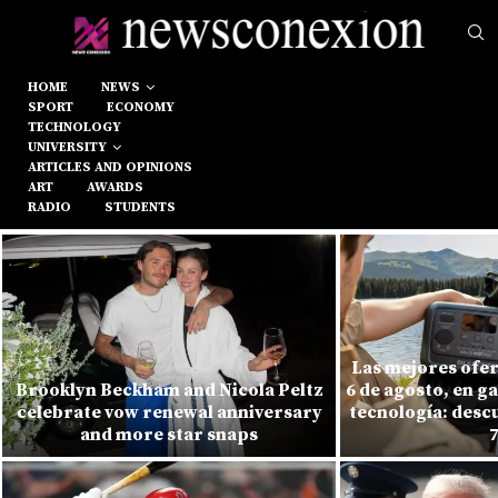
HOME
NEWS
SPORT
ECONOMY
TECHNOLOGY
UNIVERSITY
ARTICLES AND OPINIONS
ART
AWARDS
RADIO
STUDENTS
Las mejores ofer
Brooklyn Beckham and Nicola Peltz
6 de agosto, en ga
celebrate vow renewal anniversary
tecnología: desc
and more star snaps