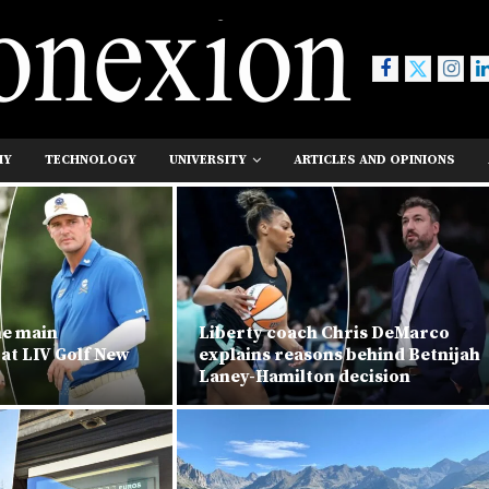
MY
TECHNOLOGY
UNIVERSITY
ARTICLES AND OPINIONS
he main
Liberty coach Chris DeMarco
 at LIV Golf New
explains reasons behind Betnijah
Laney-Hamilton decision