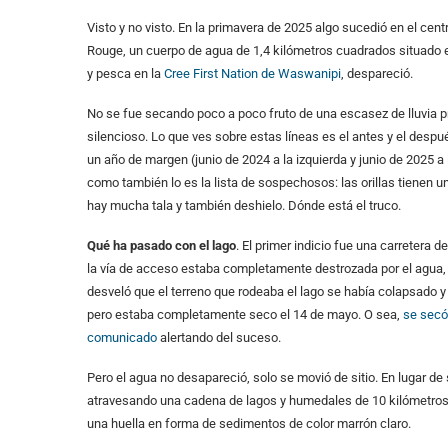
Visto y no visto. En la primavera de 2025 algo sucedió en el cen
Rouge, un cuerpo de agua de 1,4 kilómetros cuadrados situado en
y pesca en la
Cree First Nation de Waswanipi
, despareció.
No se fue secando poco a poco fruto de una escasez de lluvia 
silencioso. Lo que ves sobre estas líneas es el antes y el desp
un año de margen (junio de 2024 a la izquierda y junio de 2025 
como también lo es la lista de sospechosos: las orillas tienen un
hay mucha tala y también deshielo. Dónde está el truco.
Qué ha pasado con el lago
. El primer indicio fue una carretera 
la vía de acceso estaba completamente destrozada por el agua
desveló que el terreno que rodeaba el lago se había colapsado y 
pero estaba completamente seco el 14 de mayo. O sea,
se secó
comunicado
alertando del suceso.
Pero el agua no desapareció, solo se movió de sitio. En lugar de 
atravesando una cadena de lagos y humedales de 10 kilómetros ha
una huella en forma de sedimentos de color marrón claro.