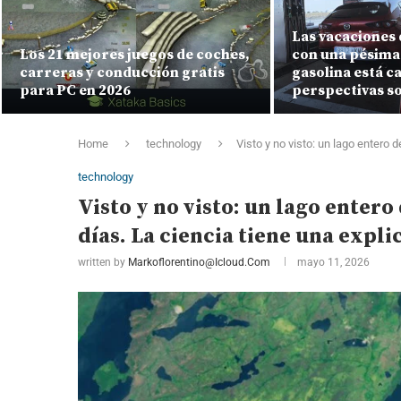
Las vacaciones 
Los 21 mejores juegos de coches,
con una pésima 
carreras y conducción gratis
gasolina está ca
para PC en 2026
perspectivas s
Home
technology
Visto y no visto: un lago entero
technology
Visto y no visto: un lago enter
días. La ciencia tiene una expl
written by
Markoflorentino@icloud.com
mayo 11, 2026