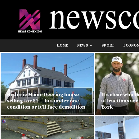
HOME
NEWS
SPORT
ECONO
Historic Maine Deering house
It’s clear who t
selling for $1 — but under one
attractions are
condition or it’ll face demolition
York