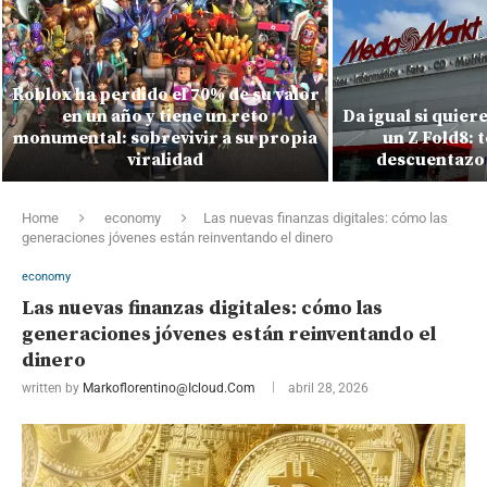
Roblox ha perdido el 70% de su valor
en un año y tiene un reto
Da igual si quiere
monumental: sobrevivir a su propia
un Z Fold8: 
viralidad
descuentazo
Home
economy
Las nuevas finanzas digitales: cómo las
generaciones jóvenes están reinventando el dinero
economy
Las nuevas finanzas digitales: cómo las
generaciones jóvenes están reinventando el
dinero
written by
Markoflorentino@icloud.com
abril 28, 2026