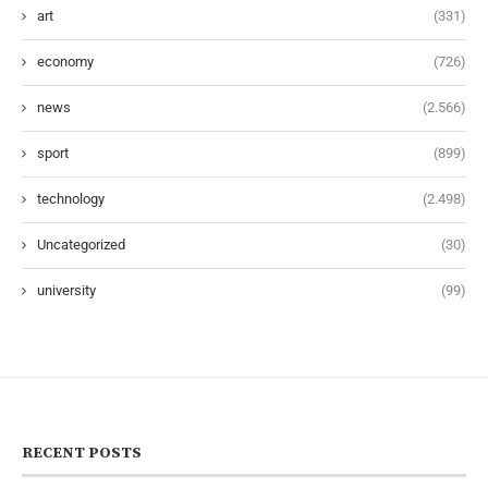
art
(331)
economy
(726)
news
(2.566)
sport
(899)
technology
(2.498)
Uncategorized
(30)
university
(99)
RECENT POSTS