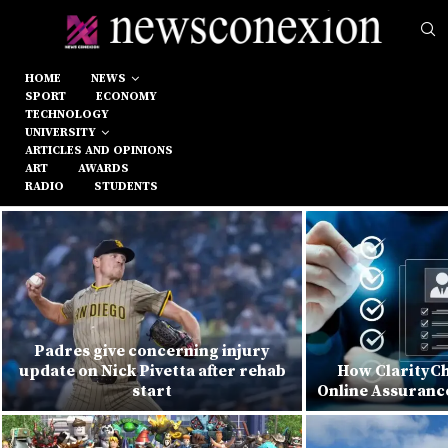
HOME
NEWS
SPORT
ECONOMY
TECHNOLOGY
UNIVERSITY
ARTICLES AND OPINIONS
ART
AWARDS
RADIO
STUDENTS
Padres give concerning injury
update on Nick Pivetta after rehab
How ClarityCh
start
Online Assuranc