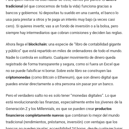
tradicional
(el que conocemos de toda la vida) funciona gracias a
bancos y gobiernos: tú depositas tu sueldo en una cuenta, el banco lo
usa para prestar a otros y te paga un interés muy bajo (a veces casi
cero). Si quieres invertir, vas a un fondo de inversión o a la bolsa, pero
siempre hay intermediarios que cobran comisiones y deciden las reglas.
Ahora llega el
blockchain:
una especie de “libro de contabilidad gigante
y público” que está repartido en miles de ordenadores de todo el mundo.
Nadie lo controla en solitario. Cualquier movimiento de dinero queda
registrado de forma transparente y segura, como si fuera un Excel que
no se puede falsificar ni borrar. Sobre este libro se construyen las
criptomonedas
(como Bitcoin o Ethereum), que son dinero digital que
puedes enviar directamente a otra persona sin pasar por un banco.
Pero el verdadero salto no es solo tener “monedas digitales”. Lo que
está revolucionando las finanzas, especialmente entre los jóvenes de la
Generación Z y los Millennials, es que se pueden crear
productos
financieros completamente nuevos
que combinan lo mejor del mundo
tradicional (rendimientos, préstamos, inversión) con ventajas que los
bancos no pueden igualar: accesibilidad 24 horas, desde cualquier lugar