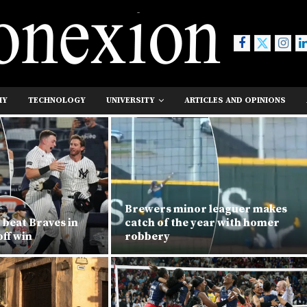
MY
TECHNOLOGY
UNIVERSITY
ARTICLES AND OPINIONS
Brewers minor leaguer makes
 beat Braves in
catch of the year with homer
ff win
robbery