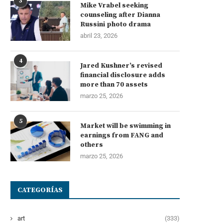
3
Mike Vrabel seeking
counseling after Dianna
Russini photo drama
abril 23, 2026
4
Jared Kushner’s revised
financial disclosure adds
more than 70 assets
marzo 25, 2026
5
Market will be swimming in
earnings from FANG and
others
marzo 25, 2026
CATEGORÍAS
art
(333)