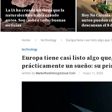
La IA ha creado un virus que la
naturaleza no había creado
Hoy No Circula 
antes. Son (sobre todo) buenas
autos pueden ci
noticias
descansan el 8 
Home
technology
Europa tiene casi listo algo que
technology
Europa tiene casi listo algo que
prácticamente un sueño: su pri
written by
Markoflorentino@icloud.com
mayo 11, 2026