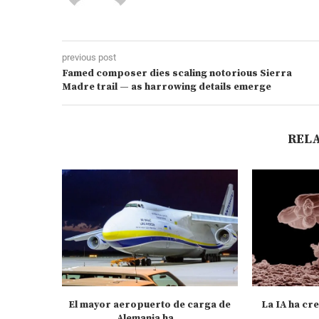
previous post
Famed composer dies scaling notorious Sierra
Madre trail — as harrowing details emerge
REL
El mayor aeropuerto de carga de
La IA ha cre
Alemania ha...