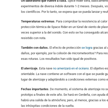
Un laboratorio que vuelve a casa.
Spice Rider será, básicamente,
experimentos de diversa índole durante 1-2 meses. Después, vol
los científicos. Por lo tanto, se espera que se pueda lanzar y re
Temperaturas extremas
. Para comprobar la resistencia al calor
protección térmica de Space Rider en un túnel de viento de plasm
veces superior a la del sonido. Con esto se ha conseguido alca
resistido con nota.
También con daños.
El efecto de protección
se logra
gracias al 
daños, por ejemplo, por la colisión de micrometeoritos? Para re
esas roturas. Los resultados han sido igual de positivos.
El aterrizaje.
Esta nave
no amerizará en el océano
. El objetivo 
orientable. La nave contiene un software con el que se puede gu
lugar de aterrizaje y adaptándolo a condiciones externas como e
Fechas importantes
. De momento, el sistema de aterrizaje no 
prototipo a finales de este año. Se hará en Cerdeña, con ayuda de
habrá una salida de la atmósfera; pero, al menos, gracias a los
las inhóspitas condiciones de la vuelta.