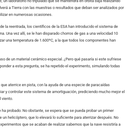
 un laboratorio no tripulado que se mantendrá en órbita baja realizando
verá a Tierra con las muestras o resultados que deban ser analizados por
utilizar en numerosas ocasiones.
 de la reentrada, los científicos de la ESA han introducido el sistema de
a. Una vez allí, se le han disparado chorros de gas a una velocidad 10
nzar una temperatura de 1.600ºC, a la que todos los componentes han
uso de un material cerámico especial. ¿Pero qué pasaría si este sufriese
sponder a esta pregunta, se ha repetido el experimento, simulando todas
es que aterrice en pista, con la ayuda de una especie de paracaídas
iar y controlar este sistema de amortiguación, prediciendo mucho mejor el
l viento.
se ha probado. No obstante, se espera que se pueda probar un primer
 un helicóptero, que lo elevará lo suficiente para aterrizar después. No
 experimentos que se acaban de realizar sabemos que la nave resistiría a