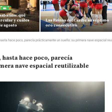
sabatino: qué
rcular y cuáles
Las Reinas del Caribe su séptimo
de agosto
oro consecutivo
, hasta hace poco, parecía prácticamente un sueño: su primera nave espacial reut
, hasta hace poco, parecía
mera nave espacial reutilizable