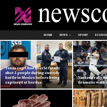
HOME
NEWS
SPORT
ECONO
Texas cop Chad Eberle fatally
shot 3 people during custody
battle in Mexico before being
Yankees rally to
captured at border
dramatic walk-o